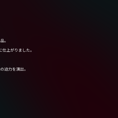
作品。
に仕上がりました。
はの迫力を演出。