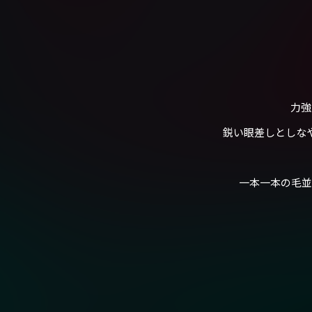
力強
鋭い眼差しとしな
一本一本の毛並