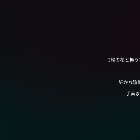
3輪の花と舞
細かな陰
手首ま