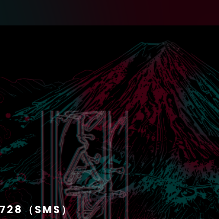
1728（SMS）