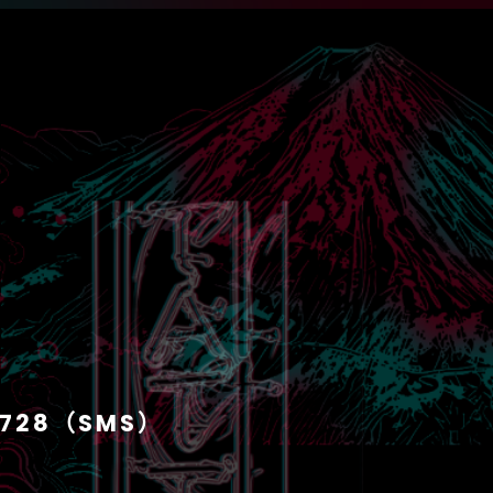
1728（SMS）